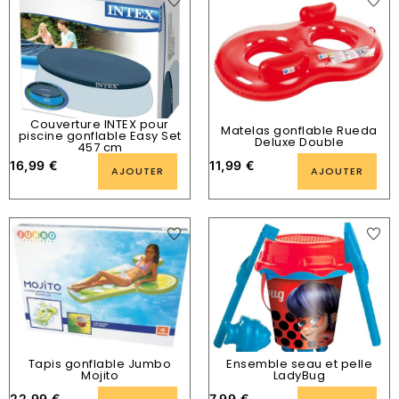
Couverture INTEX pour
Matelas gonflable Rueda
piscine gonflable Easy Set
Deluxe Double
457 cm
16,99
€
11,99
€
AJOUTER
AJOUTER
Tapis gonflable Jumbo
Ensemble seau et pelle
Mojito
LadyBug
22,99
€
7,99
€