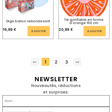
Île gonflable en forme
Giga ballon rebondissant
d'orange 150 cm
16,99
€
20,99
€
AJOUTER
AJOUTER
⤎
1
2
3
⤍
NEWSLETTER
Nouveautés, réductions
et surprises.