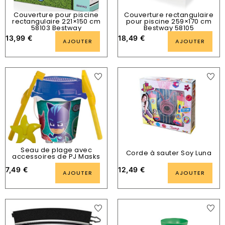
Couverture pour piscine
Couverture rectangulaire
rectangulaire 221×150 cm
pour piscine 259×170 cm
58103 Bestway
Bestway 58105
13,99
€
18,49
€
AJOUTER
AJOUTER
Seau de plage avec
Corde à sauter Soy Luna
accessoires de PJ Masks
7,49
€
12,49
€
AJOUTER
AJOUTER