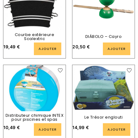
Courbe extérieure
DIÁBOLO – Cayro
Scalextric
19,49
€
20,50
€
AJOUTER
AJOUTER
Distributeur chimique INTEX
Le Trésor englouti
pour piscines et spas
10,49
€
14,99
€
AJOUTER
AJOUTER