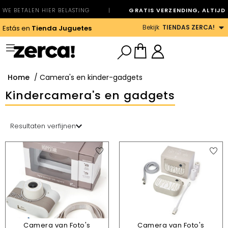
WE BETALEN HIER BELASTING
|
GRATIS VERZENDING, ALTIJD
Bekijk
TIENDAS ZERCA!
Estás en
Tienda Juguetes
Home
/ Camera's en kinder-gadgets
Kindercamera's en gadgets
Resultaten verfijnen
Camera van Foto's
Camera van Foto's