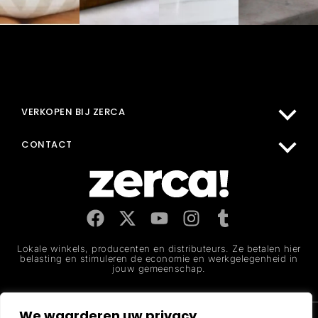
MIJN ACCOUNT
KOPEN BIJ ZERCA
VERKOPEN BIJ ZERCA
HELPCENTRUM
CONTACT
Lokale winkels, producenten en distributeurs. Ze betalen hier
belasting en stimuleren de economie en werkgelegenheid in
jouw gemeenschap.
We waarderen uw privacy
Juridische kennisgeving
Privacybeleid
Cookiebeleid