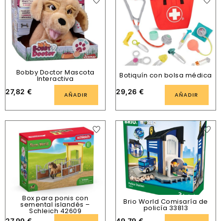
Bobby Doctor Mascota
Botiquín con bolsa médica
Interactiva
27,82
€
29,26
€
AÑADIR
AÑADIR
Box para ponis con
Brio World Comisaría de
semental islandés –
policía 33813
Schleich 42609
27,99
€
49,79
€