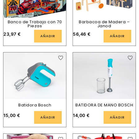
Banco de Trabajo con 70
Barbacoa de Madera –
Piezas
Janod
23,97
€
56,46
€
AÑADIR
AÑADIR
Batidora Bosch
BATIDORA DE MANO BOSCH
15,00
€
14,00
€
AÑADIR
AÑADIR