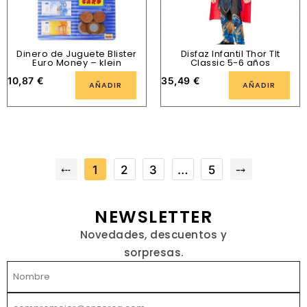
Dinero de Juguete Blister
Disfaz Infantil Thor Tlt
Euro Money – klein
Classic 5-6 años
10,87
€
35,49
€
AÑADIR
AÑADIR
⤎
1
2
3
…
5
⤍
NEWSLETTER
Novedades, descuentos y
sorpresas.