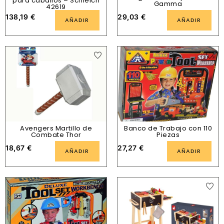
para caballos – Schleich
Gamma
42619
138,19
€
29,03
€
AÑADIR
AÑADIR
Avengers Martillo de
Banco de Trabajo con 110
Combate Thor
Piezas
18,67
€
27,27
€
AÑADIR
AÑADIR