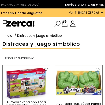
PAGAMOS IMPUESTOS AQUÍ
|
ENVÍOS GRATIS, SIEMPRE
Ver
TIENDAS ZERCA!
Estás en
Tienda Juguetes
Inicio
/ Disfraces y juego simbólico
Disfraces y juego simbólico
Afinar resultados
Autocaravana con zona
Avengers Hulk Súper Puños