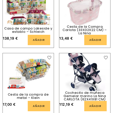
Cesta de la Compra
Casa de campo Lakeside y
Carlota (33X32X22 CM) –
establo – Schleich
La Nina
138,19
€
13,48
€
AÑADIR
AÑADIR
Cochecito de muñeca
Cesta de la compra de
Gemelar marino La Nina
metal – Klein
CARLOTA (62X41X81 CM)
17,00
€
112,19
€
AÑADIR
AÑADIR