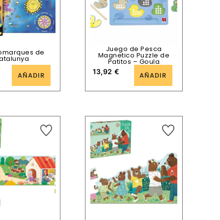
Juego de Pesca
omarques de
Magnetico Puzzle de
atalunya
Patitos – Goula
13,92
€
AÑADIR
AÑADIR