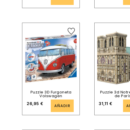
Puzzle 3D Furgoneta
Puzzle 3d Not
Volswagen
de Parí
26,95
€
31,11
€
AÑADIR
A