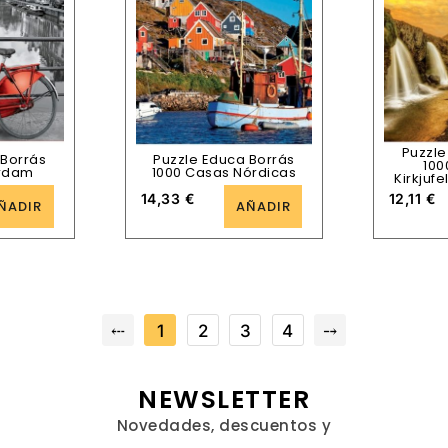
Puzzle
 Borrás
Puzzle Educa Borrás
100
erdam
1000 Casas Nórdicas
Kirkjufe
14,33
€
12,11
€
ÑADIR
AÑADIR
⤎
1
2
3
4
⤍
NEWSLETTER
Novedades, descuentos y