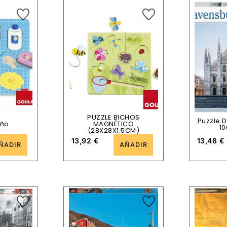
PUZZLE BICHOS
Puzzle 
año
MAGNÉTICO
10
(28X28X1.5CM)
13,92
€
13,48
€
ÑADIR
AÑADIR