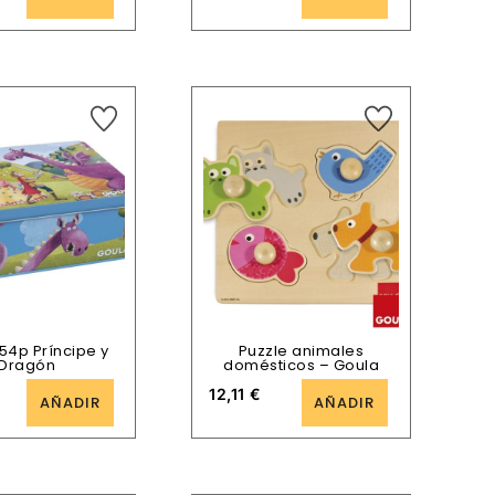
54p Príncipe y
Puzzle animales
Dragón
domésticos – Goula
12,11
€
AÑADIR
AÑADIR