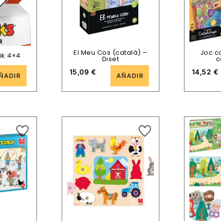
El Meu Cos (català) –
Joc c
ik 4×4
Diset
c
15,09
€
14,52
€
ÑADIR
AÑADIR