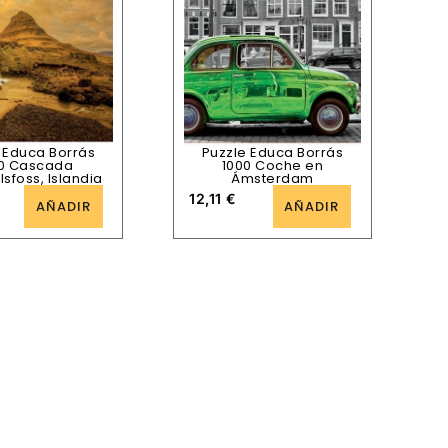
 Educa Borrás
Puzzle Educa Borrás
0 Cascada
1000 Coche en
llsfoss, Islandia
Ámsterdam
12,11
€
AÑADIR
AÑADIR