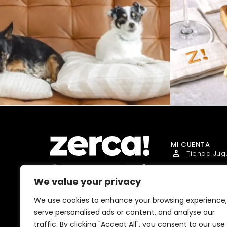
MI CUENTA
Tienda Jug
Tienda Go
We value your privacy
Tienda Dro
Comercios, productores y
We use cookies to enhance your browsing experience,
distribuidores locales. Pagan
Tienda Ma
impuestos aquí, y dinamizan
serve personalised ads or content, and analyse our
economía y empleo en tu
Tienda Bell
comunidad.
traffic. By clicking "Accept All", you consent to our use