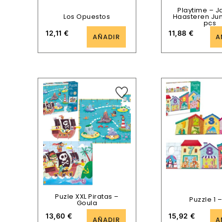
Playtime – J
Los Opuestos
Haasteren Jun
pcs
12,11
€
11,88
€
AÑADIR
A
Puzle XXL Piratas –
Puzzle 1 –
Goula
13,60
€
15,92
€
AÑADIR
A