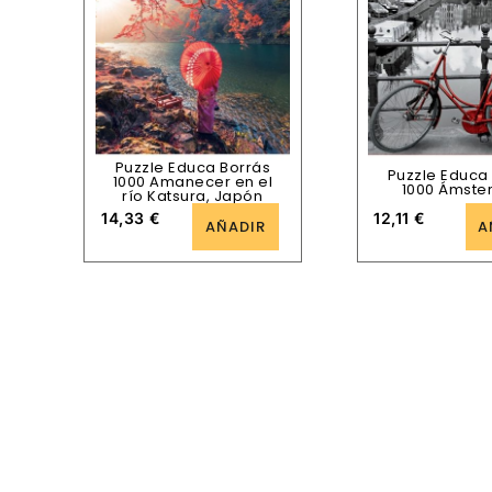
Puzzle Educa Borrás
Puzzle Educa
1000 Amanecer en el
1000 Ámst
río Katsura, Japón
14,33
€
12,11
€
AÑADIR
A