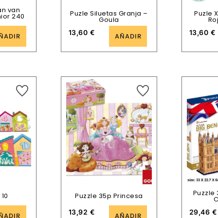
an van
Puzle Siluetas Granja –
Puzle 
ior 240
Goula
Ro
13,60
€
13,60
€
ÑADIR
AÑADIR
Puzzle 
 10
Puzzle 35p Princesa
C
13,92
€
29,46
€
ÑADIR
AÑADIR