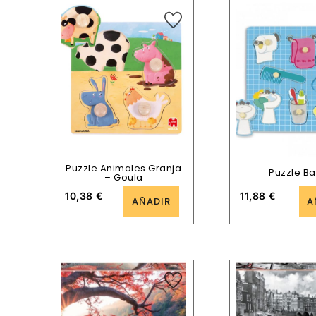
Puzzle Animales Granja
Puzzle B
– Goula
10,38
€
11,88
€
AÑADIR
A