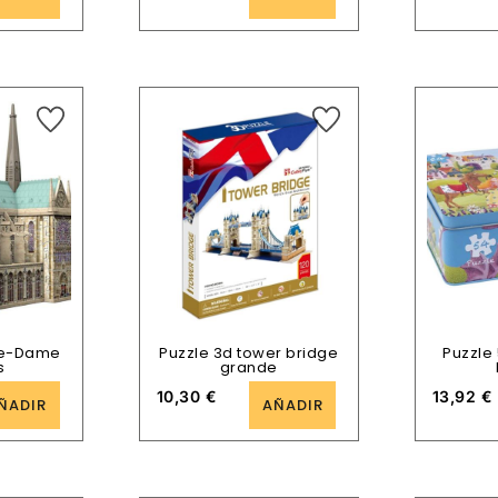
re-Dame
Puzzle 3d tower bridge
Puzzle 
s
grande
10,30
€
13,92
€
ÑADIR
AÑADIR