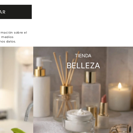
ormación sobre el
r medios
hos datos.
TIENDA
BELLEZA