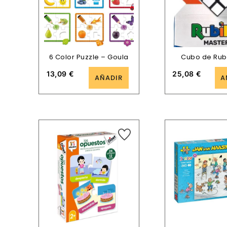
6 Color Puzzle – Goula
Cubo de Rub
13,09
€
25,08
€
AÑADIR
A