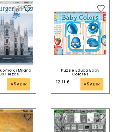
Duomo di Milano
Puzzle Educa Baby
00 Piezas
Colores
12,11
€
AÑADIR
AÑADIR