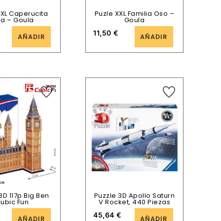
XXL Caperucita
Puzle XXL Familia Oso –
ja – Goula
Goula
11,50
€
AÑADIR
AÑADIR
3D 117p Big Ben
Puzzle 3D Apollo Saturn
ubic Fun
V Rocket, 440 Piezas
45,64
€
AÑADIR
AÑADIR