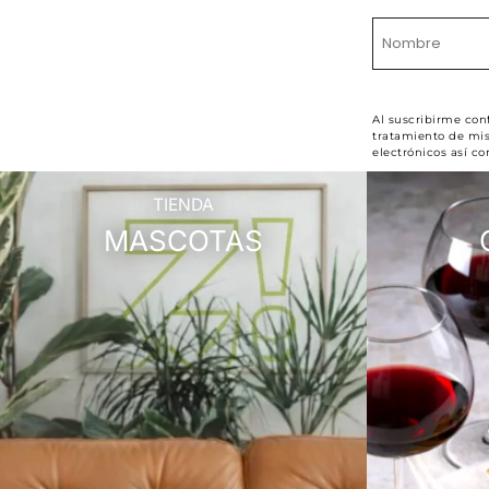
Al suscribirme con
tratamiento de mis
electrónicos así c
TIENDA
MASCOTAS