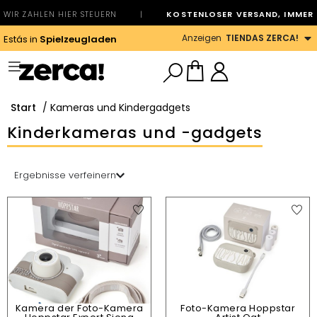
WIR ZAHLEN HIER STEUERN
|
KOSTENLOSER VERSAND, IMMER
Anzeigen
TIENDAS ZERCA!
Estás in
Spielzeugladen
Start
/ Kameras und Kindergadgets
Kinderkameras und -gadgets
Ergebnisse verfeinern
Kamera der Foto-Kamera
Foto-Kamera Hoppstar