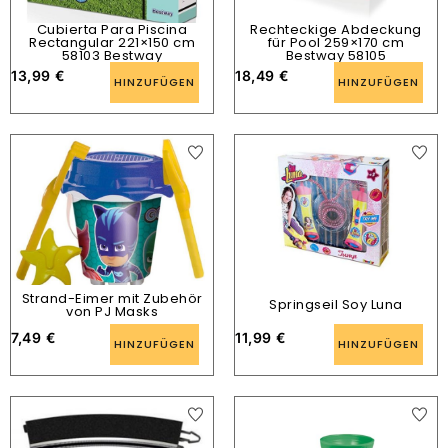
Cubierta Para Piscina
Rechteckige Abdeckung
Rectangular 221×150 cm
für Pool 259×170 cm
58103 Bestway
Bestway 58105
13,99
€
18,49
€
HINZUFÜGEN
HINZUFÜGEN
Strand-Eimer mit Zubehör
Springseil Soy Luna
von PJ Masks
7,49
€
11,99
€
HINZUFÜGEN
HINZUFÜGEN