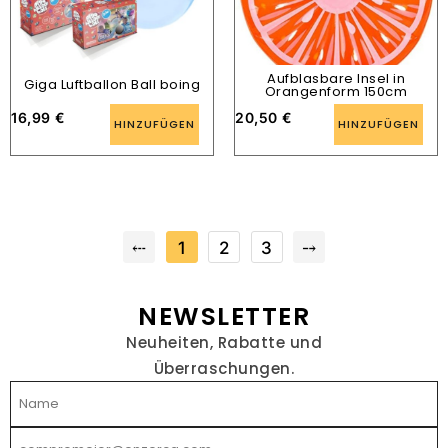
Aufblasbare Insel in
Giga Luftballon Ball boing
Orangenform 150cm
16,99
€
20,50
€
HINZUFÜGEN
HINZUFÜGEN
⤎
1
2
3
⤍
NEWSLETTER
Neuheiten, Rabatte und
Überraschungen.