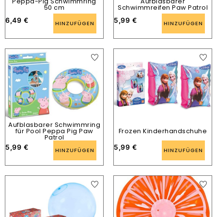
Peppa-Pig Schwimmring
Aufblasbarer
50 cm
Schwimmreifen Paw Patrol
6,49
€
5,99
€
HINZUFÜGEN
HINZUFÜGEN
Aufblasbarer Schwimmring
für Pool Peppa Pig Paw
Frozen Kinderhandschuhe
Patrol
5,99
€
5,99
€
HINZUFÜGEN
HINZUFÜGEN