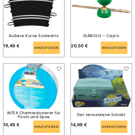
Äußere Kurve Scalextric
DIÁBOLO – Cayro
19,49
€
20,50
€
HINZUFÜGEN
HINZUFÜGEN
INTEX Chemiedosierer für
Der versunkene Schatz
Pools und Spas
10,49
€
14,99
€
HINZUFÜGEN
HINZUFÜGEN