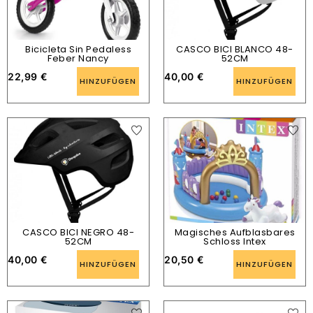
Bicicleta Sin Pedaless
CASCO BICI BLANCO 48-
Feber Nancy
52CM
22,99
€
40,00
€
HINZUFÜGEN
HINZUFÜGEN
CASCO BICI NEGRO 48-
Magisches Aufblasbares
52CM
Schloss Intex
40,00
€
20,50
€
HINZUFÜGEN
HINZUFÜGEN