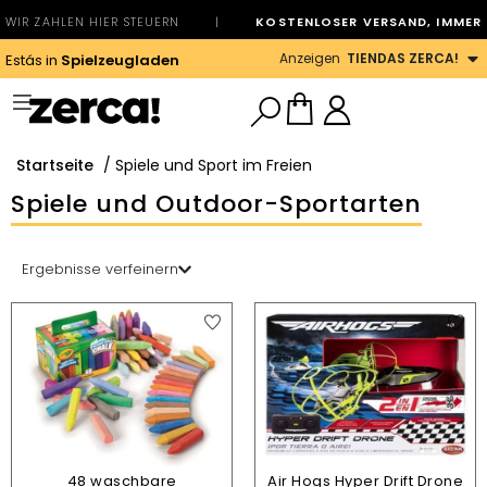
WIR ZAHLEN HIER STEUERN
|
KOSTENLOSER VERSAND, IMMER
Anzeigen
TIENDAS ZERCA!
Estás in
Spielzeugladen
Startseite
/ Spiele und Sport im Freien
Spiele und Outdoor-Sportarten
Ergebnisse verfeinern
48 waschbare
Air Hogs Hyper Drift Drone