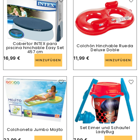
Cobertor INTEX para
Colchón Hinchable Rueda
piscina hinchable Easy Set
Deluxe Doble
457 cm
16,99
€
11,99
€
HINZUFÜGEN
HINZUFÜGEN
Set Eimer und Schaufel
Colchoneta Jumbo Mojito
LadyBug
22,99
€
7,99
€