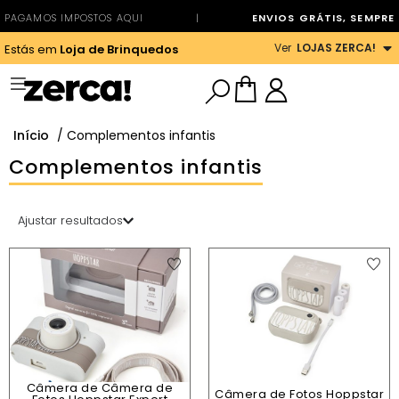
PAGAMOS IMPOSTOS AQUI
|
ENVIOS GRÁTIS, SEMPRE
Ver
LOJAS ZERCA!
Estás em
Loja de Brinquedos
Início
/ Complementos infantis
Complementos infantis
Ajustar resultados
Câmera de Câmera de
Câmera de Fotos Hoppstar