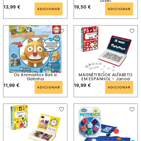
Diset
13,99
€
19,50
€
ADICIONAR
ADICIONAR
Os Animalitos Bali a
MAGNÉTI’BOOK ALFABETO
Gatinha
EM ESPANHOL – Janod
11,99
€
19,99
€
ADICIONAR
ADICIONAR