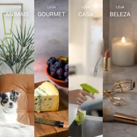
LOJA
LOJA
LOJA
LOJA
ANIMAIS
GOURMET
CASA
BELEZA