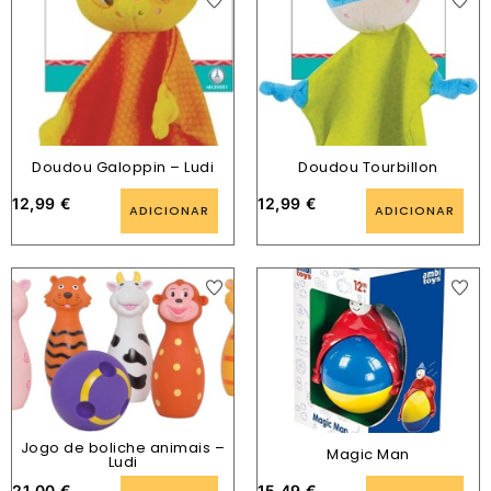
Doudou Galoppin – Ludi
Doudou Tourbillon
12,99
€
12,99
€
ADICIONAR
ADICIONAR
Jogo de boliche animais –
Magic Man
Ludi
21,00
€
15,49
€