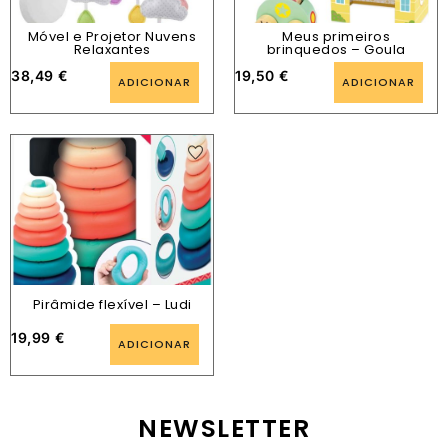
Móvel e Projetor Nuvens
Meus primeiros
Relaxantes
brinquedos – Goula
38,49
€
19,50
€
ADICIONAR
ADICIONAR
Pirâmide flexível – Ludi
19,99
€
ADICIONAR
NEWSLETTER