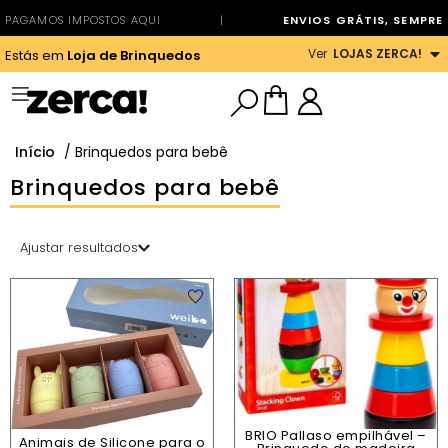
PAGAMOS IMPOSTOS AQUI
|
ENVIOS GRÁTIS, SEMPRE
Ver
LOJAS ZERCA!
Estás em
Loja de Brinquedos
Início
/ Brinquedos para bebê
Brinquedos para bebê
Ajustar resultados
BRIO Pallaso empilhável –
Animais de Silicone para o