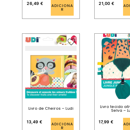
26,49
€
21,00
€
ADICIONA
AD
R
Livro tecido at
Livro de Cheiros – Ludi
Selva – L
13,49
€
17,99
€
ADICIONA
AD
R