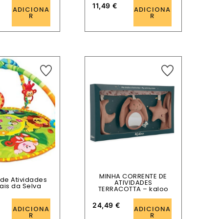
11,49
€
ADICIONA
ADICIONA
R
R
MINHA CORRENTE DE
de Atividades
ATIVIDADES
ais da Selva
TERRACOTTA – kaloo
24,49
€
ADICIONA
ADICIONA
R
R