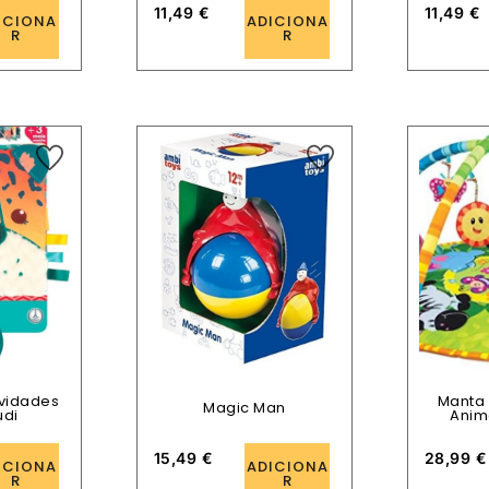
11,49
€
11,49
€
ICIONA
ADICIONA
R
R
ividades
Manta 
Magic Man
udi
Anim
15,49
€
28,99
€
ICIONA
ADICIONA
R
R