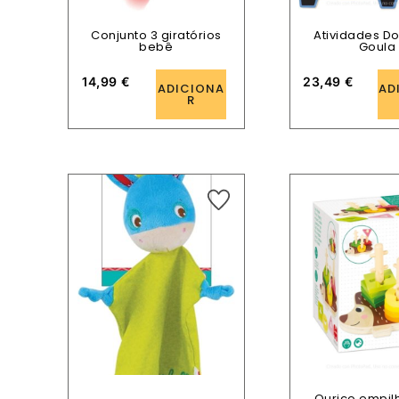
Conjunto 3 giratórios
Atividades D
bebê
Goula
14,99
€
23,49
€
ADICIONA
AD
R
Ouriço empil