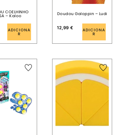
U COELHINHO
Doudou Galoppin – Ludi
SA – Kaloo
12,99
€
ADICIONA
ADICIONA
R
R