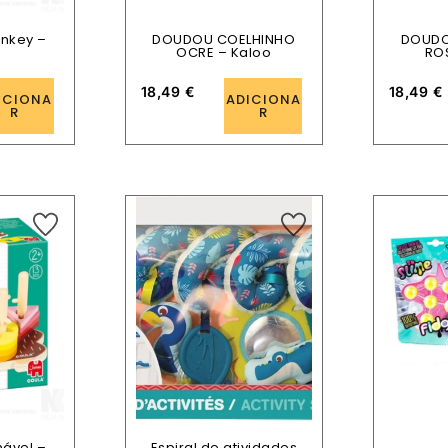
onkey –
DOUDOU COELHINHO
DOUDO
OCRE – Kaloo
RO
18,49
€
18,49
€
ICIONA
ADICIONA
R
R
hável –
Espiral de atividades