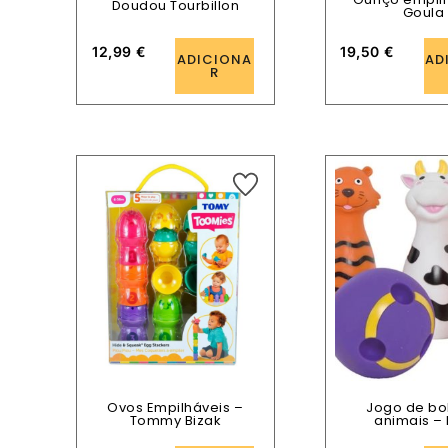
Doudou Tourbillon
Goula
12,99
€
19,50
€
ADICIONA
AD
R
Ovos Empilháveis –
Jogo de bo
Tommy Bizak
animais – 