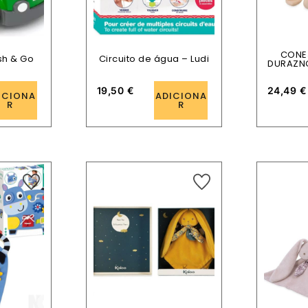
CONE
sh & Go
Circuito de água – Ludi
DURAZNO
19,50
€
24,49
€
ICIONA
ADICIONA
R
R