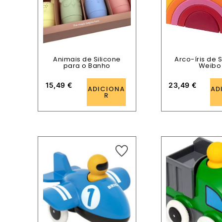
Animais de Silicone
Arco-íris de S
para o Banho
Weibo
15,49
€
23,49
€
ADICIONA
AD
R