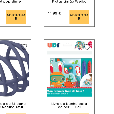
et pop slime
Frutas Limão Weibo
11,99
€
ADICIONA
ADICIONA
R
R
do de Silicone
Livro de banho para
 Netuno Azul
colorir – Ludi