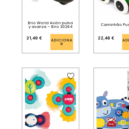
Brio World Avión pulsa
Caminhão Pu
y avanza – Brio 30264
21,49
€
22,48
€
ADICIONA
AD
R