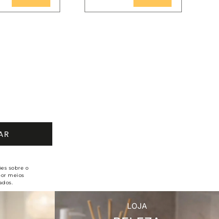
ões sobre o
por meios
ados.
LOJA