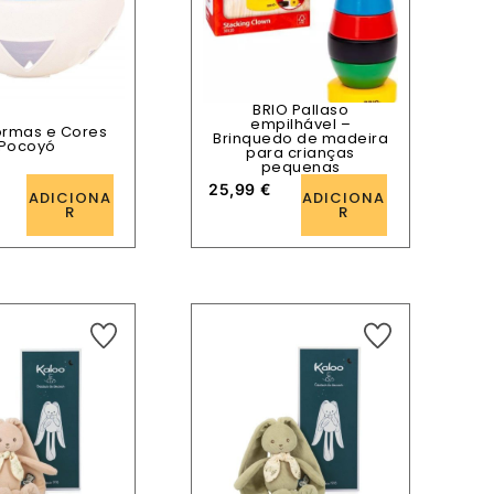
BRIO Pallaso
empilhável –
ormas e Cores
Brinquedo de madeira
Pocoyó
para crianças
pequenas
25,99
€
ADICIONA
ADICIONA
R
R