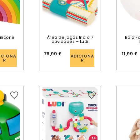
ilicone
Área de jogos Indio 7
Bola F
atividades – Ludi
76,99
€
11,99
€
ICIONA
ADICIONA
R
R