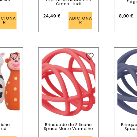
Fidg
Croco -Ludi
24,49
€
8,00
€
ICIONA
ADICIONA
R
R
liche
Brinquedo de Silicone
Brinque
Ludi
Space Marte Vermelho
Space