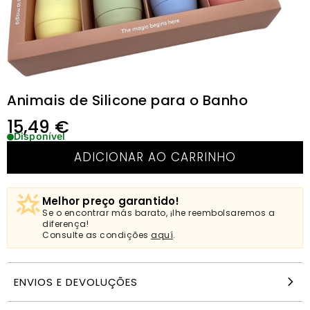
Animais de Silicone para o Banho
15,49
€
Disponível
ADICIONAR AO CARRINHO
Melhor preço garantido!
Se o encontrar más barato, ¡lhe reembolsaremos a
diferença!
Consulte as condições
aquí
.
ENVIOS E DEVOLUÇÕES