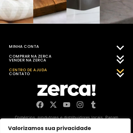
MINHA CONTA
COMPRAR NA ZERCA
VENDER NA ZERCA
CENTRO DE AJUDA
CONTATO
Comércios, produtores e distribuidores locais. Pagam
impostos aqui, e dinamizam a economia e o emprego na sua
comunidade.
Valorizamos sua privacidade