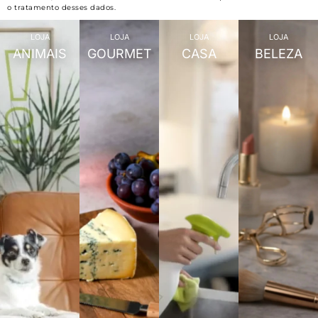
o tratamento desses dados.
LOJA
LOJA
LOJA
LOJA
ANIMAIS
GOURMET
CASA
BELEZA