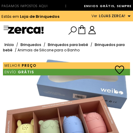
PAGAMOS IMPOSTOS AQUI
|
ENVIOS GRÁTIS, SEMPRE
Ver
LOJAS ZERCA!
Estás em
Loja de Brinquedos
Início
/
Brinquedos
/
Brinquedos para bebé
/
Brinquedos para
bebê
/ Animais de Silicone para o Banho
MELHOR
PREÇO
ENVÍO
GRÁTIS