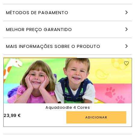
MÉTODOS DE PAGAMENTO
6 Canetas Gel Laváveis Pedras Preciosas –
Crayola
MELHOR PREÇO GARANTIDO
8,00
€
ADICIONAR
MAIS INFORMAÇÕES SOBRE O PRODUTO
PRODUTOS SEMELHANTES
Aquadoodle 4 Cores
23,99
€
ADICIONAR