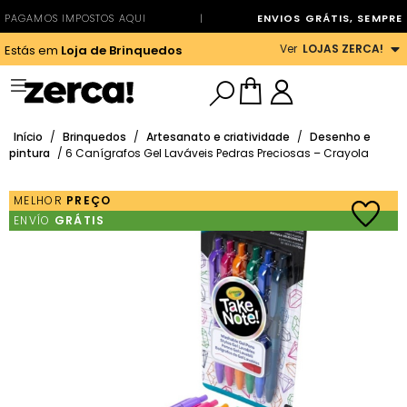
PAGAMOS IMPOSTOS AQUI
|
ENVIOS GRÁTIS, SEMPRE
Ver
LOJAS ZERCA!
Estás em
Loja de Brinquedos
Início
/
Brinquedos
/
Artesanato e criatividade
/
Desenho e
pintura
/ 6 Canígrafos Gel Laváveis Pedras Preciosas – Crayola
MELHOR
PREÇO
ENVÍO
GRÁTIS