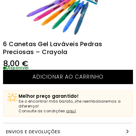
6 Canetas Gel Laváveis Pedras
Preciosas – Crayola
8,00
€
Disponível
ADICIONAR AO CARRINHO
Melhor preço garantido!
Se o encontrar más barato, ¡lhe reembolsaremos a
diferença!
Consulte as condições
aquí
.
ENVIOS E DEVOLUÇÕES