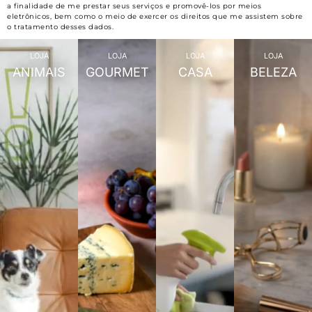
a finalidade de me prestar seus serviços e promovê-los por meios
eletrônicos, bem como o meio de exercer os direitos que me assistem sobre
o tratamento desses dados.
LOJA
LOJA
LOJA
LOJA
ANIMAIS
GOURMET
CASA
BELEZA