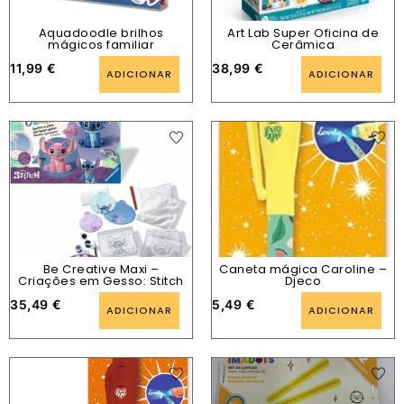
Aquadoodle brilhos
Art Lab Super Oficina de
mágicos familiar
Cerâmica
11,99
€
38,99
€
ADICIONAR
ADICIONAR
Be Creative Maxi –
Caneta mágica Caroline –
Criações em Gesso: Stitch
Djeco
35,49
€
5,49
€
ADICIONAR
ADICIONAR