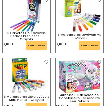
6 Canetas Gel Laváveis
8 Marcadores Laváveis MK
Pedras Preciosas –
– Crayola
Crayola
8,00
€
8,00
€
ADICIONAR
ADICIONAR
Airbrush Plush Salão de
8 Marcadores Ultralaváveis
Cabeleireiro Personaliza
Maxi Ponta – Crayola
seu Pelúcia
8,49
€
45,99
€