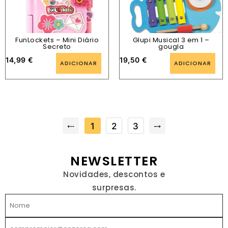
FunLockets – Mini Diário
Glupi Musical 3 em 1 –
Secreto
gougla
14,99
€
19,50
€
ADICIONAR
ADICIONAR
⤎
1
2
3
⤍
NEWSLETTER
Novidades, descontos e
surpresas.