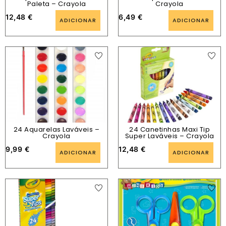
Paleta – Crayola
Crayola
12,48
€
6,49
€
ADICIONAR
ADICIONAR
24 Aquarelas Laváveis –
24 Canetinhas Maxi Tip
Crayola
Super Laváveis ​​– Crayola
9,99
€
12,48
€
ADICIONAR
ADICIONAR