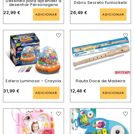
Dessineo para aprender a
Diário Secreto Funlockets
desenhar Personagens
22,99
€
26,49
€
ADICIONAR
ADICIONAR
Esfera Luminosa – Crayola
Flauta Doce de Madeira
31,99
€
12,48
€
ADICIONAR
ADICIONAR