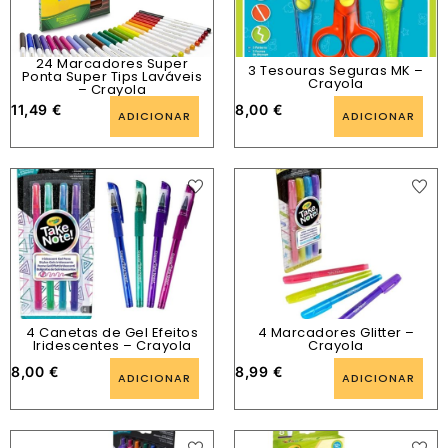
24 Marcadores Super
3 Tesouras Seguras MK –
Ponta Super Tips Laváveis
Crayola
– Crayola
11,49
€
8,00
€
ADICIONAR
ADICIONAR
4 Canetas de Gel Efeitos
4 Marcadores Glitter –
Iridescentes – Crayola
Crayola
8,00
€
8,99
€
ADICIONAR
ADICIONAR