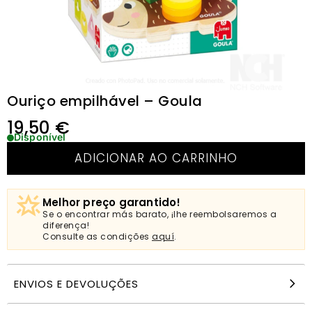
Ouriço empilhável – Goula
19,50
€
Disponível
ADICIONAR AO CARRINHO
Melhor preço garantido!
Se o encontrar más barato, ¡lhe reembolsaremos a
diferença!
Consulte as condições
aquí
.
ENVIOS E DEVOLUÇÕES