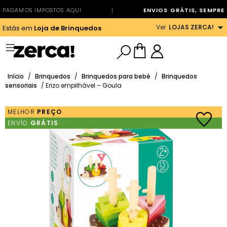
PAGAMOS IMPOSTOS AQUI
|
ENVIOS GRÁTIS, SEMPRE
Ver
LOJAS ZERCA!
Estás em
Loja de Brinquedos
Início
/
Brinquedos
/
Brinquedos para bebé
/
Brinquedos
sensoriais
/ Erizo empilhável – Goula
MELHOR
PREÇO
ENVÍO
GRÁTIS