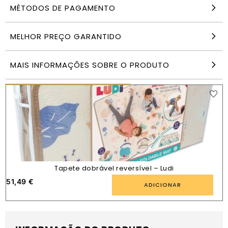
MÉTODOS DE PAGAMENTO
Xadrez Damas – Caixa de lata
MELHOR PREÇO GARANTIDO
23,49
€
ADICIONAR
MAIS INFORMAÇÕES SOBRE O PRODUTO
PRODUTOS SEMELHANTES
Tapete dobrável reversível – Ludi
51,49
€
1
ADICIONAR