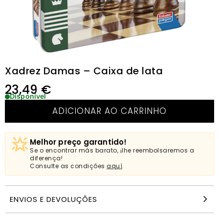
Xadrez Damas – Caixa de lata
23,49
€
Disponível
ADICIONAR AO CARRINHO
Melhor preço garantido!
Se o encontrar más barato, ¡lhe reembolsaremos a
diferença!
Consulte as condições
aquí
.
ENVIOS E DEVOLUÇÕES