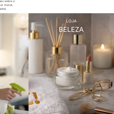
ões sobre o
por meios
ados.
LOJA
BELEZA