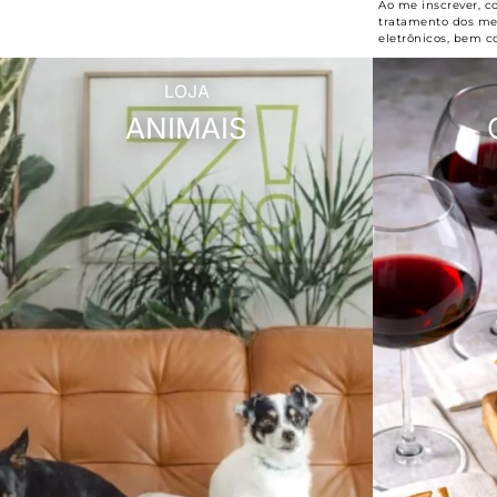
Ao me inscrever, c
tratamento dos meu
eletrônicos, bem c
LOJA
ANIMAIS