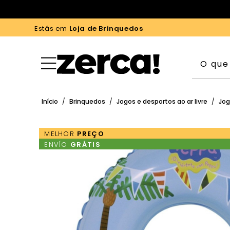
Estás em
Loja de Brinquedos
Início
/
Brinquedos
/
Jogos e desportos ao ar livre
/
Jog
MELHOR
PREÇO
ENVÍO
GRÁTIS