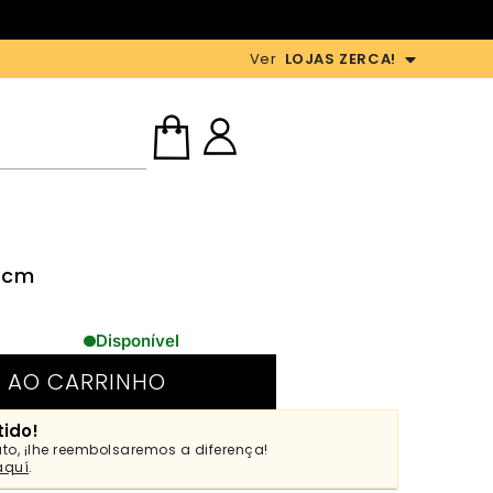
Ver
LOJAS ZERCA!
0 cm
Disponível
 AO CARRINHO
tido!
to, ¡lhe reembolsaremos a diferença!
aquí
.