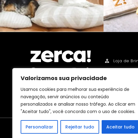
MINHA CONTA
Loja de Br
Loja Gourm
Valorizamos sua privacidade
Loja Droga
Comércios, produtores e
Usamos cookies para melhorar sua experiência de
distribuidores locais. Pagam
Loja de An
impostos aqui, e dinamizam a
navegação, servir anúncios ou conteúdo
economia e o emprego na sua
Loja de Be
comunidade.
personalizados e analisar nosso tráfego. Ao clicar em
"Aceitar tudo", você concorda com o uso de cookies.
Personalizar
Rejeitar tudo
Aceitar tudo