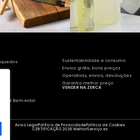
COMPRAR NA ZERCA
Sustentabilidade e consumo
inquedos
Envios grátis, bons preços
et
Operativas, envios, devoluções
ria
Garantia melhor preço
VENDER NA ZERCA
imais
leza e Bem‑estar
Aviso Legal
Política de Privacidade
Política de Cookies
CERTIFICAÇÃO 2026 MelhorServiço.es