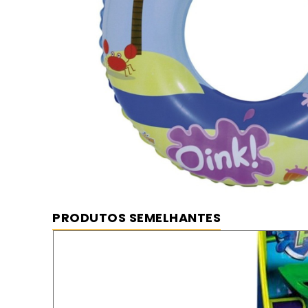
Flotador Peppa Pig 50 cm
⦿ MELHOR PREÇO GARANTIDO
⦿ FRETE GRÁTIS
PRODUTOS SEMELHANTES